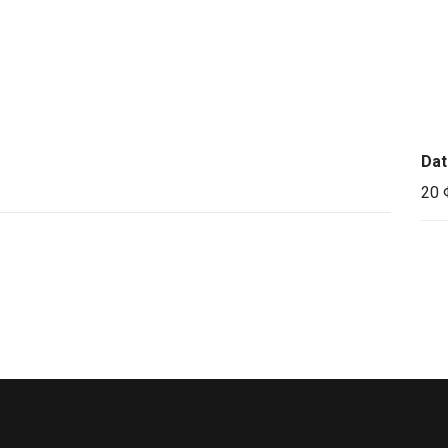
FOOD AND DRINK CARTS
BRANDING
RENT A CART
Da
20 